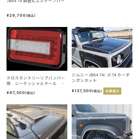
JB64 74 調整式エスケープバー
¥29,700
(税込)
ジムニーJB64 74/ JC74 カーボ
クロスカントリーリアバンパー
ンボンネット
用 シーケンシャルテール ク
リア
¥137,500
(税込)
在庫僅少
¥47,300
(税込)