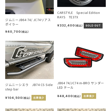
CARSTYLE Special Edition
RAYS TE37X
ジムニーJB64 74/ JC74リアス
ポイラー
¥332,400
(税込)
SOLD OUT
¥40,700
(税込)
JB64 74/JC74 m-BRO サンダー
ジムニーシエラ JB74 CS Side
LED テール
step bar
¥48,400
(税込)
在庫僅少
¥104,500
(税込)
在庫僅少