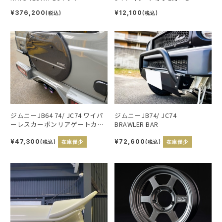
2025ver. シャイニングブラック
¥12,100
¥376,200
(税込)
(税込)
メタル
ジムニーJB64 74/ JC74 ワイパ
ジムニーJB74/ JC74
ーレスカーボンリアゲートカバ
BRAWLER BAR
ー
¥47,300
¥72,600
(税込)
在庫僅少
(税込)
在庫僅少