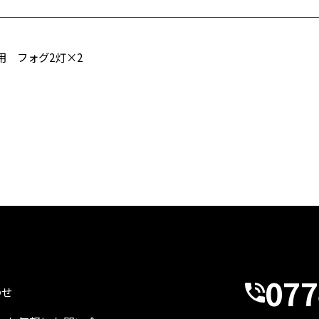
用 フォグ2灯×2
077
わせ