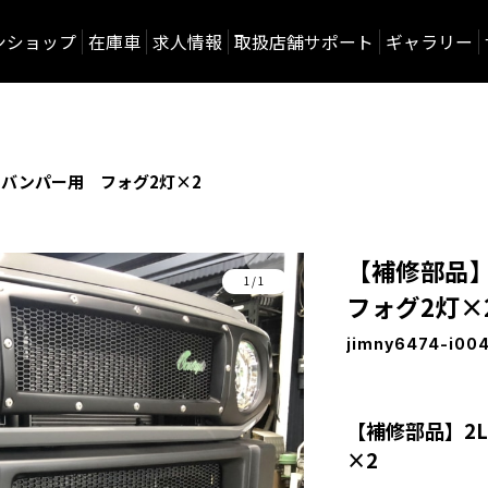
ンショップ
在庫車
求人情報
取扱店舗サポート
ギャラリー
トバンパー用 フォグ2灯×2
【補修部品
1/1
フォグ2灯×
jimny6474-i00
【補修部品】2
×2