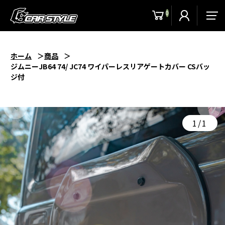
0
men
ホーム
商品
ジムニーJB64 74/ JC74 ワイパーレスリアゲートカバー CSバッ
ジ付
1/1