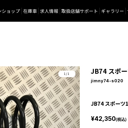
ンショップ
在庫車
求人情報
取扱店舗サポート
ギャラリー
JB74 ス
1/1
jimny74-s020
JB74 スポー
¥42,350
(税込)