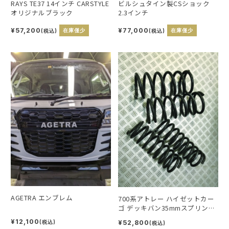
RAYS TE37 14インチ CARSTYLE
ビルシュタイン製CSショック
オリジナルブラック
2.3インチ
¥57,200
¥77,000
(税込)
在庫僅少
(税込)
在庫僅少
AGETRA エンブレム
700系アトレー ハイゼットカー
ゴ デッキバン35mmスプリング
補正リングセット
¥12,100
¥52,800
(税込)
(税込)