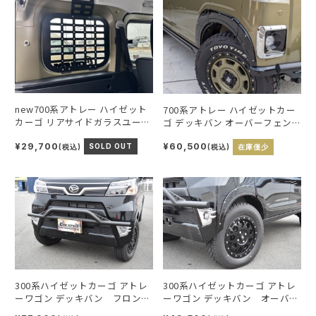
new700系アトレー ハイゼット
700系アトレー ハイゼットカー
カーゴ リアサイドガラスユーテ
ゴ デッキバン オーバーフェン
ィリティキャビネット
ダー９ミリ
¥29,700
¥60,500
(税込)
SOLD OUT
(税込)
在庫僅少
300系ハイゼットカーゴ アトレ
300系ハイゼットカーゴ アトレ
ーワゴン デッキバン フロント
ーワゴン デッキバン オーバー
バンパー
フェンダー9ｍｍ