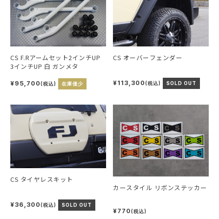
CS オーバーフェンダー
CS F.Rアームセット2インチUP
3インチUP 白 ガンメタ
¥113,300
¥95,700
(税込)
SOLD OUT
(税込)
在庫僅少
CS タイヤレスキット
カースタイル リボンステッカー
¥36,300
(税込)
SOLD OUT
¥770
(税込)