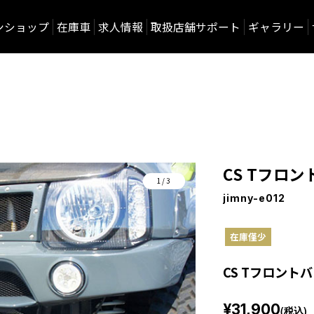
ンショップ
在庫車
求人情報
取扱店舗サポート
ギャラリー
CS Tフロ
1/3
jimny-e012
在庫僅少
CS Tフロン
¥31,900
(税込)