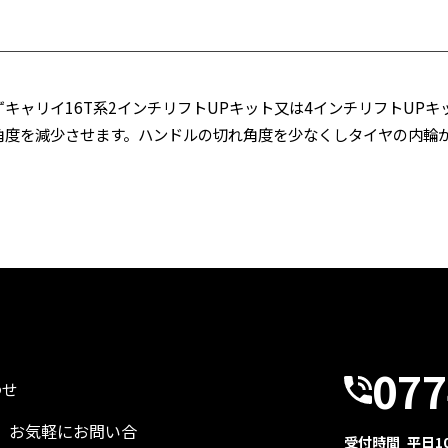
キャリイ16T系2インチリフトUPキット又は4インチリフトUP
角度を減少させます。ハンドルの切れ角度を少なくしタイヤの内輪
077
わせ
、お気軽にお問い合
受付時間 平日10: