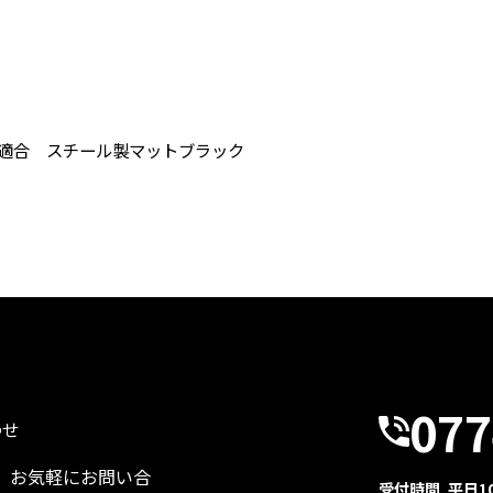
 不適合 スチール製マットブラック
077
わせ
、お気軽にお問い合
受付時間 平日10: