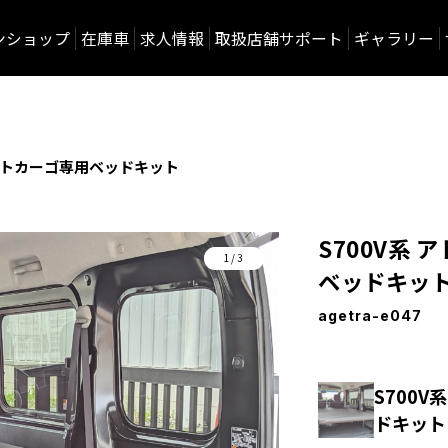
ンショップ
在庫車
求人情報
取扱店舗サポート
ギャラリー
ゼットカーゴ専用ベッドキット
S700V系
1/3
ベッドキッ
agetra-e047
S700
ドキット