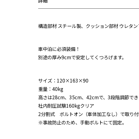
詳細
構造部材 スチール製、クッション部材 ウレタンフ
車中泊に必須装備！
別途の厚み9cmで安定してくつろげます。
サイズ：120×163×90
重量：40kg
高さは28cm、35cm、42cmで、3段階調節で
社内耐圧試験160kgクリア
2分割式 ボルトオン（車体加工なし）で取り付
※事故防止のため、手動ボルトにて固定。