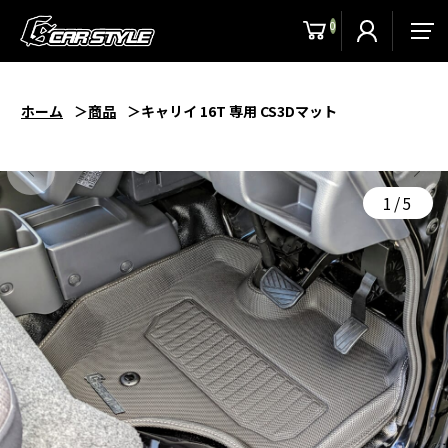
0
men
ホーム
商品
キャリイ 16T 専用 CS3Dマット
1/5