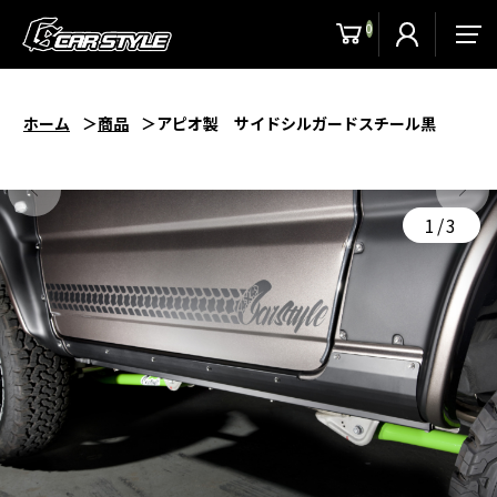
0
men
ホーム
商品
アピオ製 サイドシルガードスチール黒
1/3