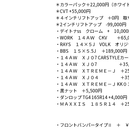
＊カラーパック＋22,000円（ホワイ
＊CVT +55,000円
＊４インチリフトアップ ＋0円 取
＊2インチリフトアップ -99,000
・デイトナss クローム + 10,00
・WORK １４ＡＷ CKV ＋65,0
・RAYS １４×５J VOLK オリジ
・BBS １５×５.5J ＋189,000円
・１４ＡＷ ＸＪ０7 CARSTYLEカー
・１４ＡＷ ＸＪ０7 ＋35,0
・１４ＡＷ ＸＴＲＥＭＥ－Ｊ ＋25,
・１４ＡＷ ＸＪ０４ ＋35,
・１４ＡＷ ＸＴＲＥＭＥ－Ｊ KK０３
・黒ナット ＋5,500円
・ダンロップ TG4 165R14 +4,000円
・ＭＡＸＸＩＳ １８５Ｒ１４ ＋25
・フロントバンパータイプⅡ ＋ ￥73